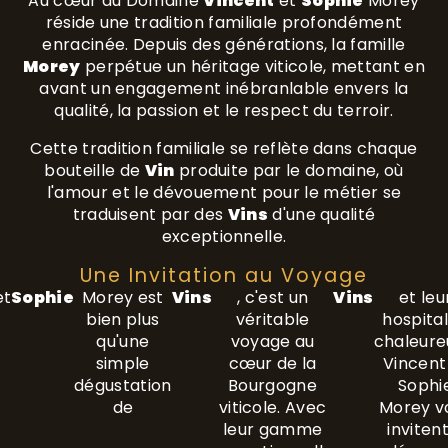
Au cœur du Domaine
Vincent
et
Sophie
Morey
réside une tradition familiale profondément
enracinée. Depuis des générations, la famille
Morey
perpétue un héritage viticole, mettant en
avant un engagement inébranlable envers la
qualité, la passion et le respect du terroir.
Cette tradition familiale se reflète dans chaque
bouteille de
Vin
produite par le domaine, où
l'amour et le dévouement pour le métier se
traduisent par des
Vins
d'une qualité
exceptionnelle.
Une Invitation au Voyage
et
Sophie
Morey est
Vins
, c'est un
Vins
et leu
bien plus
véritable
hospital
qu'une
voyage au
chaleure
simple
cœur de la
Vincent
dégustation
Bourgogne
Sophi
de
viticole. Avec
Morey v
leur gamme
inviten